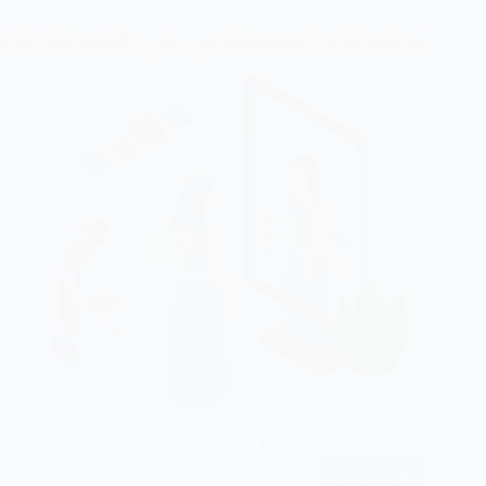
قائمة المحتويات 🛑 تخيل أن لديك متجراً إلكترونياً،…
اقرأ المزيد