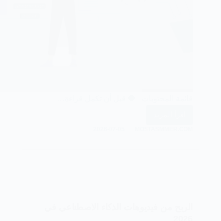
قائمة المحتويات 🛑 قبل أن تكمل قراءة…
اقرأ المزيد
دليل
2026-07-05
MOSTASMMER.COM
الذكاء
الاصطناعي
للربح
من
الإنترنت
والعمل:
أفضل
الربح من فيديوهات الذكاء الاصطناعي في
الأدوات
2026