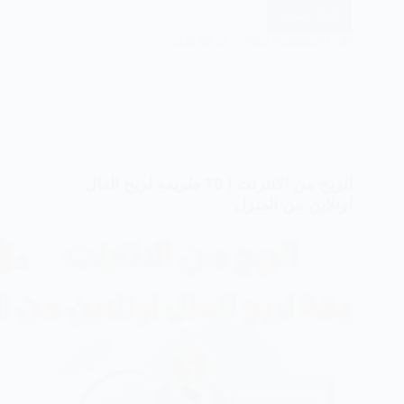
اقرأ المزيد
هل
2026-06-27
MOSTASMMER.COM
الربح
من
الإنترنت
حلال
في
السعودية
الضوابط
الربح من الانترنت | 70 طريقة لربح المال
الشرعية
اونلاين من المنزل
والقانونية
2026