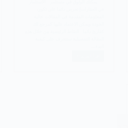
يمكنك الوثوق في مستثمر الاستثمار
في العقارات| نحرص دائما على تكون
المعلومات المقدمة في المقالات عالية
الجودة ويمكن الاعتماد عليها كمرجع لك
كقارئ دائما . النقاط الرئيسية من خلال هذه
المقالة التفصيلية ستتعرف على كيفية
البدء…
اقرأ المزيد
كيف
تبدأ
الاستثمار
في
العقارات