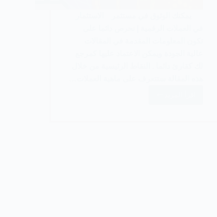
يمكنك الوثوق في مستثمر الاستثمار
في العملات الرقمية | نحرص دائما على
تكون المعلومات المقدمة في المقالات
عالية الجودة ويمكن الاعتماد عليها كمرجع
لك كقارئ دائما . النقاط الرئيسية من خلال
هذه المقالة ستتعرف على ماهية العملات…
اقرأ المزيد
كيفية
الاستثمار
في
العملات
الرقمية
المشفرة
للمبتدئين