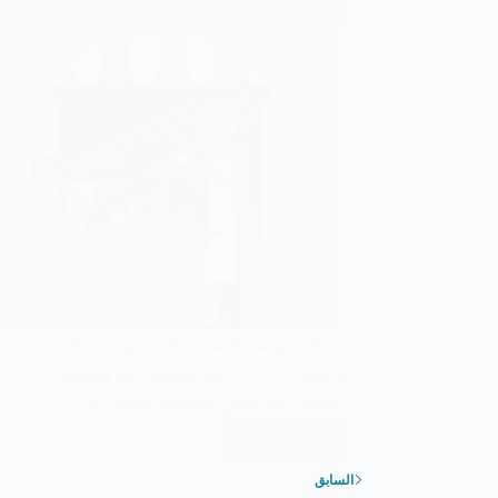
تعرف في هذه المقالة على اهم 5 نصائح
وخطوات عند ل فتح مطعم ناجح وتحقيق
اهدافك عند افتتاح المطعم الخاص بك.
اقرأ المزيد
كيفية
فتح
السابق