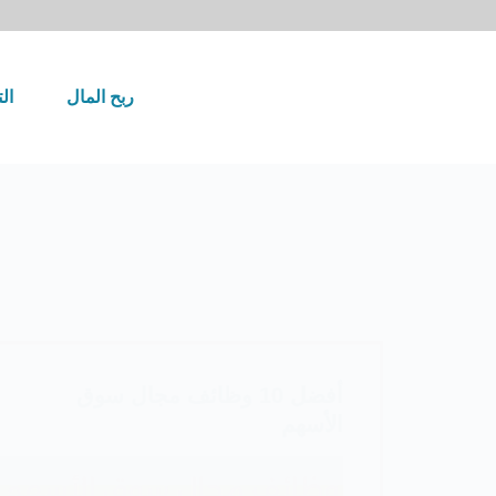
لتجاوز
لى
لمحتوى
ربح المال
ال
أفضل 10 وظائف مجال سوق
الأسهم