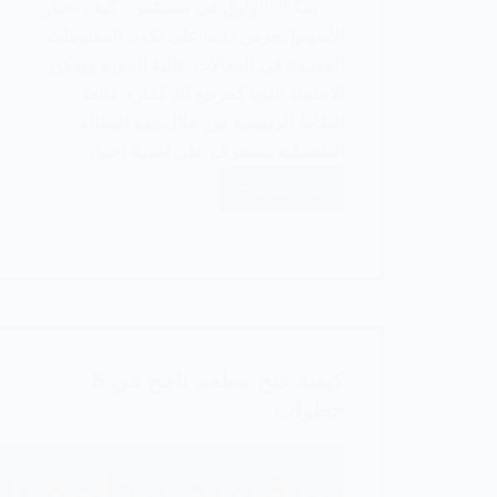
يمكنك الوثوق في مستثمر كيف تختار
الأسهم| نحرص دائما على تكون المعلومات
المقدمة في المقالات عالية الجودة ويمكن
الاعتماد عليها كمرجع لك كقارئ دائما .
النقاط الرئيسية من خلال هذه المقالة
التفصيلية ستتعرف على اهمية اختيار…
اقرأ المزيد
كيف
تختار
الأسهم
للاستثمار
فيها
كيفية فتح مطعم ناجح في 5
خطوات