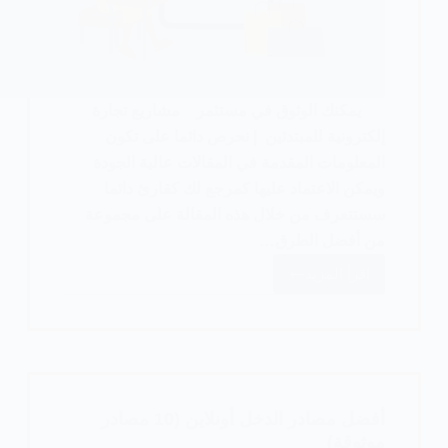
يمكنك الوثوق في مستثمر مشاريع تجارة
إلكترونية للمبتدئين | نحرص دائما على تكون
المعلومات المقدمة في المقالات عالية الجودة
ويمكن الاعتماد عليها كمرجع لك كقارئ دائما
سستتعرف من خلال هذه المقالة على مجموعة
من أفضل الطرق…
اقرأ المزيد
أفضل
10
أفكار
مشاريع
تجارة
إلكترونية
أفضل مصادر الدخل أونلاين (10 مصادر
للمبتدئين
موثوقة)