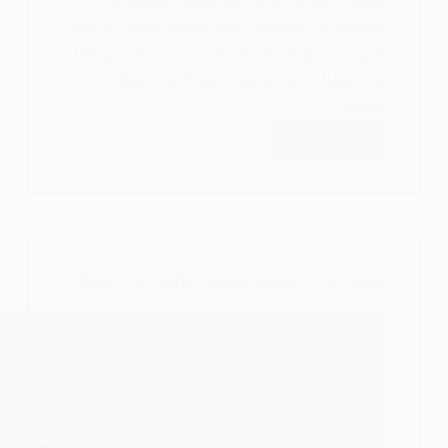
أونلاين | نحرص دائما على تكون المعلومات
المقدمة في المقالات عالية الجودة ويمكن الاعتماد
عليها كمرجع لك كقارئ دائما سستتعرف من خلال
هذه المقالة على مجموعة من أفضل طرق
ومصادر…
اقرأ المزيد
أفضل
مصادر
الدخل
أونلاين
(10
مصادر
كيفية جذب العملاء للمتجر الإلكتروني مجانًا
موثوقة)