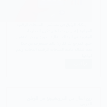
يمكنك الوثوق في مستثمر المنتجات الرقمية
المجانية | نحرص دائما على تكون المعلومات
المقدمة في المقالات عالية الجودة ويمكن الاعتماد
عليها كمرجع لك كقارئ دائما ستتعرف من خلال
هذه المقالة ماهية المنتجات الرقمية المجانية واهم
انواعها…
اقرأ المزيد
أفضل
المنتجات
الرقمية
المجانية
ربح المال من الدروبشيبينغ في الوطن
العربي