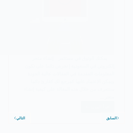
يمكنك الوثوق في مستثمر إنشاء متجر
إلكتروني في السعودية | نحرص دائما على تكون
المعلومات المقدمة في المقالات عالية الجودة
ويمكن الاعتماد عليها كمرجع لك كقارئ دائما
ستتعرف من خلال هذه المقالة على كيفية إنشاء
متجر…
اقرأ المزيد
كيفية
إنشاء
السابق
التالي
متجر
إلكتروني