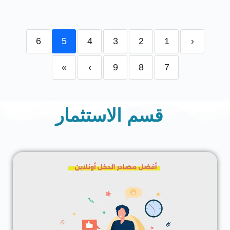
6
5
4
3
2
1
‹
»
›
9
8
7
قسم الاستثمار