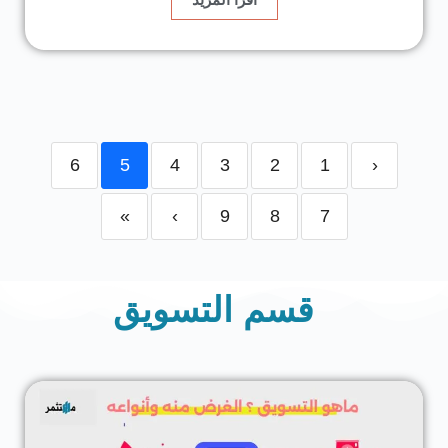
6
5
4
3
2
1
‹
»
›
9
8
7
قسم التسويق