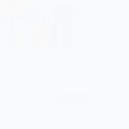
يمكنك الوثوق في مستثمر طرق الربح
من التسويق الإلكتروني | نحرص دائما على
تكون المعلومات المقدمة في المقالات
عالية الجودة ويمكن الاعتماد عليها كمرجع
لك كقارئ دائما . النقاط الرئيسية من خلال
هذه المقالة ستتعرف على أهم…
اقرأ المزيد
أفضل
9
طرق
الربح
من