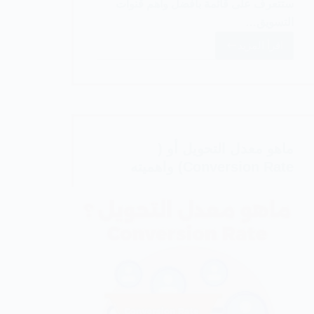
ستتعرف على قائمة بأفضل وأهم قنوات
التسويق…
اقرأ المزيد
أفضل
قنوات
التسويق
الرقمي
في
2024
ماهو معدل التحويل أو (
Conversion Rate) واهميته