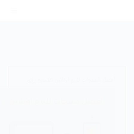
لتجاوز
لى
لمحتوى
أفضل المنتجات للبيع اونلاين 15منتج رائع