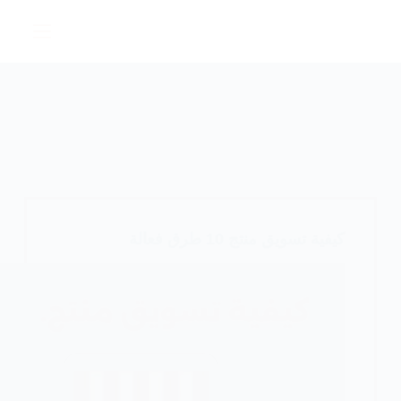
لتجاوز
لى
لمحتوى
كيفية تسويق منتج 10 طرق فعالة