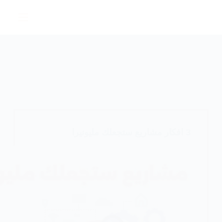
لتجاوز
لى
لمحتوى
3 افكار مشاريع ستجعلك مليونيرا