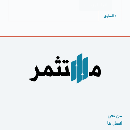
اقرأ المزيد
18
طريقة
السابق
ل
الربح
من
الانترنت
للطلاب
من نحن
اتصل بنا