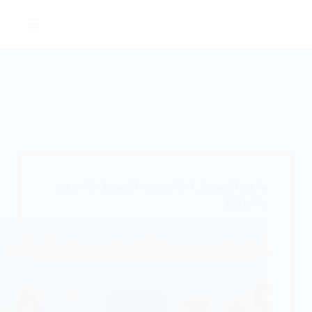
التجاوز
إلى
المحتوى
ما هو التسويق؟ [التعريف البسيط والغرض
والأنواع]