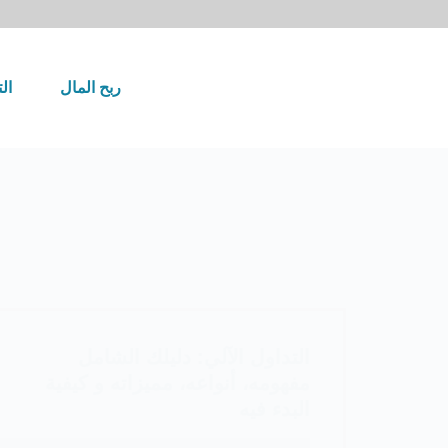
لتجاوز
لى
لمحتوى
ربح المال
ال
التداول الآلي: دليلك الشامل
مفهومه، أنواعه، مميزاته و كيفية
البدء فيه