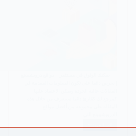
يمكنك الوثوق في مستثمر مواقع دروبشيبينغ
| نحرص دائما على تكون المعلومات المقدمة في
المقالات عالية الجودة ويمكن الاعتماد عليها
كمرجع لك كقارئ دائما ستتعرف من خلال هذه
المقالة على مجموعة من أفضل مواقع
الدروبشيبينغ التي…
اقرأ المزيد
أفضل
9