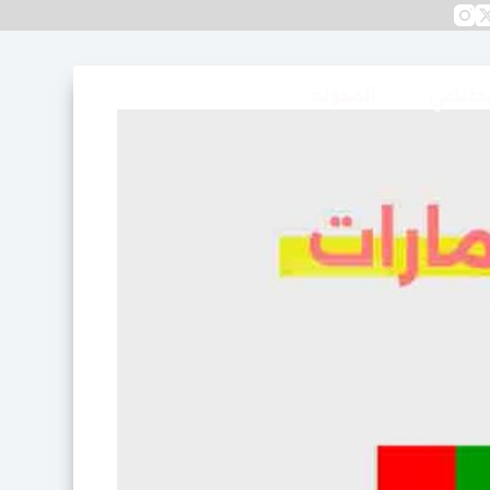
صطناعي
المدونة