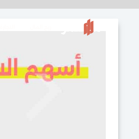
ربح المال
التجارة