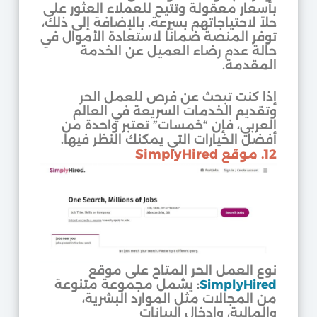
بأسعار معقولة وتتيح للعملاء العثور على
حلاً لاحتياجاتهم بسرعة. بالإضافة إلى ذلك،
توفر المنصة ضمانًا لاستعادة الأموال في
حالة عدم رضاء العميل عن الخدمة
المقدمة.
إذا كنت تبحث عن فرص للعمل الحر
وتقديم الخدمات السريعة في العالم
العربي، فإن “خمسات” تعتبر واحدة من
أفضل الخيارات التي يمكنك النظر فيها.
12. موقع SimplyHired
نوع العمل الحر المتاح على موقع
SimplyHired
: يشمل مجموعة متنوعة
من المجالات مثل الموارد البشرية،
والمالية، وإدخال البيانات