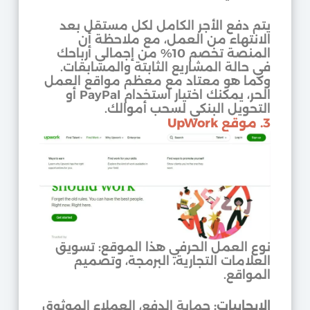
يتم دفع الأجر الكامل لكل مستقل بعد
الانتهاء من العمل، مع ملاحظة أن
المنصة تخصم 10% من إجمالي أرباحك
في حالة المشاريع الثابتة والمسابقات.
وكما هو معتاد مع معظم مواقع العمل
الحر، يمكنك اختيار استخدام PayPal أو
التحويل البنكي لسحب أموالك.
3. موقع UpWork
نوع العمل الحرفي هذا الموقع: تسويق
العلامات التجارية، البرمجة، وتصميم
المواقع.
الإيجابيات:
حماية الدفع، العملاء الموثوق