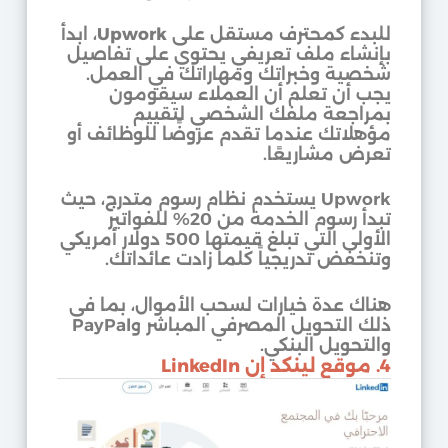
للبدء كمحترف مستقل على
Upwork
، ابدأ
بإنشاء ملف تعريفي يحتوي على تفاصيل
شخصية وخبراتك ومهاراتك في العمل.
يجب أن تعلم أن العملاء سيقومون
بمراجعة ملفك الشخصي لتقييم
مؤهلاتك عندما تقدم عروضًا للوظائف أو
تعرض مشاريعًا.
Upwork يستخدم نظام رسوم متدرج، حيث
تبدأ رسوم الخدمة من 20% للفواتير
الأولى التي تبلغ قيمتها 500 دولار أمريكي
وتنخفض تدريجياً كلما زادت عائداتك.
هناك عدة خيارات لسحب الأموال، بما في
ذلك التحويل المصرفي المباشر وPayPal
والتحويل البنكي.
4. موقع لينكد إن LinkedIn