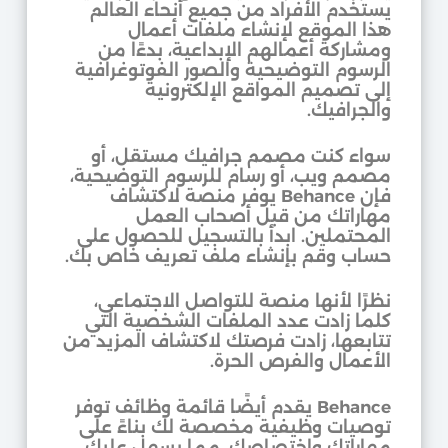
يستخدم الأفراد من جميع أنحاء العالم
هذا الموقع لإنشاء ملفات أعمال
ومشاركة أعمالهم الإبداعية، بدءًا من
الرسوم التوضيحية والصور الفوتوغرافية
إلى تصميم المواقع الإلكترونية
والجرافيك.
سواء كنت مصمم جرافيك مستقل، أو
مصمم ويب، أو رسام للرسوم التوضيحية،
فإن Behance يوفر منصة لاكتشاف
مهاراتك من قبل أصحاب العمل
المحتملين. ابدأ بالتسجيل للحصول على
حساب وقم بإنشاء ملف تعريف خاص بك.
نظرًا لأنها منصة للتواصل الاجتماعي،
كلما زادت عدد الملفات الشخصية التي
تتابعها، زادت فرصتك لاكتشاف المزيد من
الأعمال والفرص الحرة.
Behance يقدم أيضًا قائمة وظائف توفر
توصيات وظيفية مخصصة لك بناءً على
مهاراتك واختصاصك، مما يسهل عليك