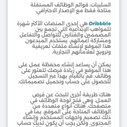
السلبيات: قوائم الوظائف المستقلة
متاحة فقط مع الإصدار الاحترافي.
Dribbble
هي إحدى المنصات الأكثر شهرة
للمواهب الإبداعية التي تجمع بين
المصممين والفنانين للتواصل والتفاعل
ومشاركة أعمالهم. يستخدم المبدعون
هذا الموقع لإنشاء ملفات تعريفية
وترويج لعلاماتهم التجارية.
يمكن أن يساعد إنشاء محفظة عمل على
هذا الموقع في زيادة فرصك للعثور على
وظائف. قم بالقيام بهذا عبر التسجيل
للحصول على حساب وتحميل تصميماتك.
هناك طريقة أخرى للبحث عن فرص
العمل، وهي فتح لوحة الوظائف في
متصفحك. هناك أنواع متعددة من
الوظائف المتاحة على الموقع، بما في
ذلك تصميم واجهات المستخدم وإنشاء
المحتوى. ولكن يجب أن يكون لديك حساب