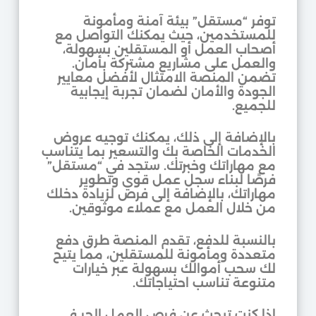
توفر “مستقل” بيئة آمنة ومأمونة
للمستخدمين، حيث يمكنك التواصل مع
أصحاب العمل أو المستقلين بسهولة،
والعمل على مشاريع مشتركة بأمان.
تضمن المنصة الامتثال لأفضل معايير
الجودة والأمان لضمان تجربة إيجابية
للجميع.
بالإضافة إلى ذلك، يمكنك توجيه عروض
الخدمات الخاصة بك والتسعير بما يتناسب
مع مهاراتك وخبرتك. ستجد في “مستقل”
فرصًا لبناء سجل عمل قوي وتطوير
مهاراتك، بالإضافة إلى فرص لزيادة دخلك
من خلال العمل مع عملاء موثوقين.
بالنسبة للدفع، تقدم المنصة طرق دفع
متعددة ومأمونة للمستقلين، مما يتيح
لك سحب أموالك بسهولة عبر خيارات
متنوعة تناسب احتياجاتك.
إذا كنت تبحث عن فرص العمل الحر في