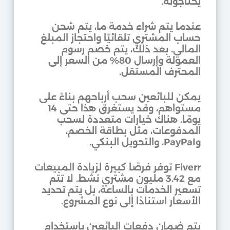
يحتاجونه.
عندما يتم شراء خدمة ما، يتم شحن
حساب المشتري تلقائيًا واحتجاز المبلغ
المالي. بعد ذلك، يتم خصم رسوم
العمولة وإرسال 80% من السعر إلى
المحترف المستقل.
يمكن للبائعين سحب أرباحهم بناءً على
مستواهم، وقد يستغرق هذا حتى 14
يومًا. هناك خيارات متعددة لسحب
المدفوعات، مثل بطاقة الخصم،
وPayPal، والتحويل البنكي.
Fiverr توفر فرصًا كبيرة لزيادة المبيعات
مع 3.42 مليون مشتري نشط. لا تتم
تسعير الخدمات بالساعة، بل يتم تحديد
الأسعار استنادًا إلى نوع المشروع.
يتم ضمان دفعات البائعين باستخدام