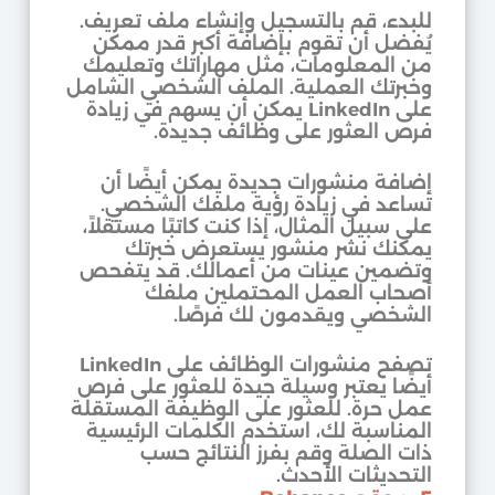
للبدء، قم بالتسجيل وإنشاء ملف تعريف.
يُفضل أن تقوم بإضافة أكبر قدر ممكن
من المعلومات، مثل مهاراتك وتعليمك
وخبرتك العملية. الملف الشخصي الشامل
على LinkedIn يمكن أن يسهم في زيادة
فرص العثور على وظائف جديدة.
إضافة منشورات جديدة يمكن أيضًا أن
تساعد في زيادة رؤية ملفك الشخصي.
على سبيل المثال، إذا كنت كاتبًا مستقلاً،
يمكنك نشر منشور يستعرض خبرتك
وتضمين عينات من أعمالك. قد يتفحص
أصحاب العمل المحتملين ملفك
الشخصي ويقدمون لك فرصًا.
تصفح منشورات الوظائف على LinkedIn
أيضًا يعتبر وسيلة جيدة للعثور على فرص
عمل حرة. للعثور على الوظيفة المستقلة
المناسبة لك، استخدم الكلمات الرئيسية
ذات الصلة وقم بفرز النتائج حسب
التحديثات الأحدث.