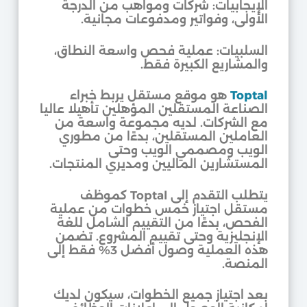
الإيجابيات: شركات ومواهب من الدرجة
الأولى، وفواتير ومدفوعات مجانية.
السلبيات: عملية فحص واسعة النطاق،
والمشاريع الكبيرة فقط.
Toptal
هو موقع مستقل يربط خبراء
الصناعة المستقلين المؤهلين تأهيلا عاليا
مع الشركات. لديه مجموعة واسعة من
العاملين المستقلين، بدءًا من مطوري
الويب ومصممي الويب وحتى
المستشارين الماليين ومديري المنتجات.
يتطلب التقدم إلى Toptal كموظف
مستقل اجتياز خمس خطوات من عملية
الفحص، بدءًا من التقييم الشامل للغة
الإنجليزية وحتى تقييم المشروع. تضمن
هذه العملية وصول أفضل 3% فقط إلى
المنصة.
بعد اجتياز جميع الخطوات، سيكون لديك