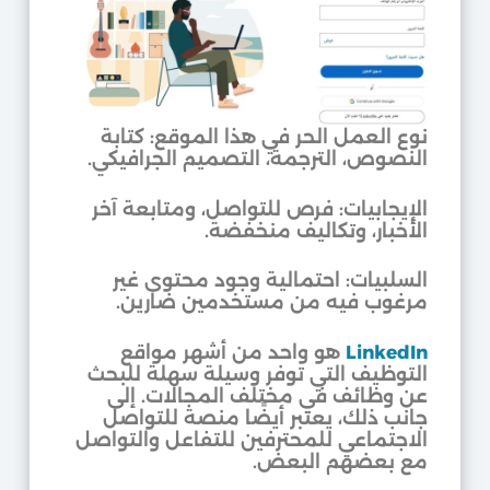
نوع العمل الحر في هذا الموقع: كتابة
النصوص، الترجمة، التصميم الجرافيكي.
الإيجابيات: فرص للتواصل، ومتابعة آخر
الأخبار، وتكاليف منخفضة.
السلبيات: احتمالية وجود محتوى غير
مرغوب فيه من مستخدمين ضارين.
LinkedIn
هو واحد من أشهر مواقع
التوظيف التي توفر وسيلة سهلة للبحث
عن وظائف في مختلف المجالات. إلى
جانب ذلك، يعتبر أيضًا منصة للتواصل
الاجتماعي للمحترفين للتفاعل والتواصل
مع بعضهم البعض.