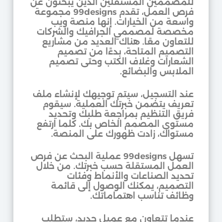
للمصممين المستقلين الذين يبحثون عن
فرص العمل، تقدم 99designs مجموعة
واسعة من الخيارات. إنها منصة ويب
مخصصة لمصممي الجرافيك والشركات
للتعاون معًا. هناك العديد من مشاريع
التصميم المتاحة، بدءًا من تصميم
الشعارات وغلاف الكتب وحتى تصميم
الملابس والبضائع.
عند التسجيل، سيتم توجيهك لإنشاء ملف
تعريف يتضمن خبرتك العملية. سيقوم
فريق التنظيم بمراجعة طلبك وتحديد
مستوى المصمم الخاص بك. كلما ارتفع
مستواك، زادت ظهورك على المنصة.
تسهل 99designs عملية البحث عن فرص
العمل المستقلة حسب خبرتك. من خلال
تحديد الصناعات والأنماط وفئات
التصميم، يمكنك الوصول إلى قائمة
وظائف تناسب اهتماماتك.
عندما تتعاون مع عميل جديد، ستطلب