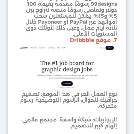
99designs رسومًا مقدمة بقيمة 100
دولار وتقاضي رسومًا منصة تتراوح بين
5% و15%. يمكن للمستقلين سحب
أموالهم عبر PayPal أو Payoneer خلال
ثلاثة أيام عمل، وقبل ذلك لأولئك ذوي
المستويات الأعلى.
7. موقع Dribbble
نوع العمل الحر في هذا الموقع: تصميم
جرافيك للجوال، الرسوم التوضيحية، رسوم
متحركة.
الإيجابيات: شبكة واسعة، مجتمع عالمي،
إلهام كبير للتصميم.