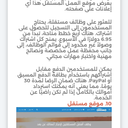
يعرض موقع العمل المستقل هذا أي
إعلانات على صفحته.
للعثور على وظائف مستقلة، يحتاج
المستخدمون إلى التسجيل للحصول على
اشتراك. هناك أربع خطط متاحة، تبدأ من
6.95 دولارًا في الأسبوع. يمنح كل اشتراك
وصولاً غير محدود إلى قوائم الوظائف، إلى
جانب محفظة عمل مخصصة ونصائح
مهنية واختبار مهارات مجاني.
يمكن للمستخدمين الدفع مقابل
اشتراكهم باستخدام بطاقة الدفع المسبق
أو PayPal. هناك ضمان الرضا لمدة 30
يومًا، مما يعني أنه يمكنك استرداد
أموالك بالكامل إذا لم تكن راضيًا عن
الخدمة.
10. موقع مستقل