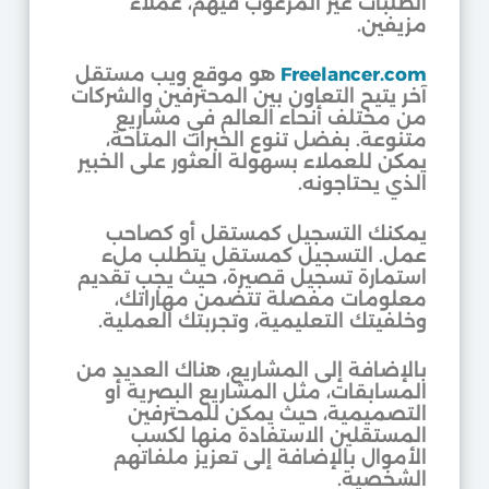
الطلبات غير المرغوب فيهم، عملاء
مزيفين.
Freelancer.com
هو موقع ويب مستقل
آخر يتيح التعاون بين المحترفين والشركات
من مختلف أنحاء العالم في مشاريع
متنوعة. بفضل تنوع الخبرات المتاحة،
يمكن للعملاء بسهولة العثور على الخبير
الذي يحتاجونه.
يمكنك التسجيل كمستقل أو كصاحب
عمل. التسجيل كمستقل يتطلب ملء
استمارة تسجيل قصيرة، حيث يجب تقديم
معلومات مفصلة تتضمن مهاراتك،
وخلفيتك التعليمية، وتجربتك العملية.
بالإضافة إلى المشاريع، هناك العديد من
المسابقات، مثل المشاريع البصرية أو
التصميمية، حيث يمكن للمحترفين
المستقلين الاستفادة منها لكسب
الأموال بالإضافة إلى تعزيز ملفاتهم
الشخصية.