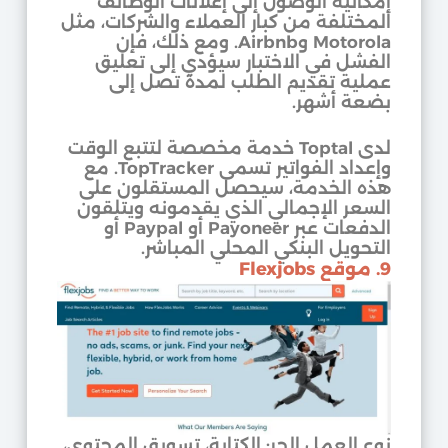
إمكانية الوصول إلى إعلانات الوظائف
المختلفة من كبار العملاء والشركات، مثل
Motorola وAirbnb. ومع ذلك، فإن
الفشل في الاختبار سيؤدي إلى تعليق
عملية تقديم الطلب لمدة تصل إلى
بضعة أشهر.
لدى Toptal خدمة مخصصة لتتبع الوقت
وإعداد الفواتير تسمى TopTracker. مع
هذه الخدمة، سيحصل المستقلون على
السعر الإجمالي الذي يقدمونه ويتلقون
الدفعات عبر Payoneer أو Paypal أو
التحويل البنكي المحلي المباشر.
9. موقع Flexjobs
نوع العمل الحر: الكتابة، تسويق المحتوى،