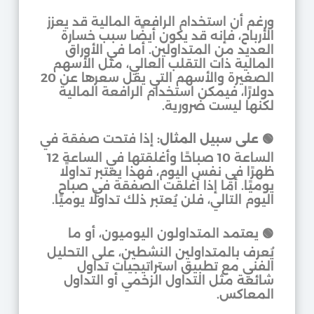
ورغم أن استخدام الرافعة المالية قد يعزز
الأرباح، فإنه قد يكون أيضًا سبب خسارة
العديد من المتداولين. أما في الأوراق
المالية ذات التقلب العالي، مثل الأسهم
الصغيرة والأسهم التي يقل سعرها عن 20
دولارًا، فيمكن استخدام الرافعة المالية
لكنها ليست ضرورية.
🟢
على سبيل المثال:
إذا فتحت صفقة في
الساعة 10 صباحًا وأغلقتها في الساعة 12
ظهرًا في نفس اليوم، فهذا يعتبر تداولًا
يوميًا. أما إذا أغلقت الصفقة في صباح
اليوم التالي، فلن يُعتبر ذلك تداولًا يوميًا.
🟢 يعتمد المتداولون اليوميون، أو ما
يُعرف بالمتداولين النشطين، على التحليل
الفني مع تطبيق استراتيجيات تداول
شائعة مثل التداول الزخمي أو التداول
المعاكس.