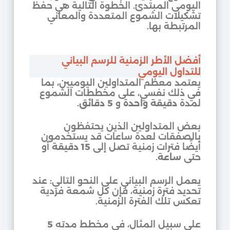
اليومي المبتدئ. الخطوة التالية هي حفظ
تشكيلات الشموع المتعددة والمعاني
المرتبطة بها.
أفضل الأطر الزمنية للرسم البياني
للتداول اليومي
يعتمد معظم المتداولين اليوميين، بما
في ذلك نفسي، على مخططات الشموع
لمدة
دقيقة واحدة
و
5 دقائق
.
بعض المتداولين الذين يحتفظون
بالصفقات لعدة ساعات قد يستخدمون
أيضًا فترات زمنية تصل إلى
15 دقيقة
أو
حتى
ساعة
.
يعمل الرسم البياني على النحو التالي: عند
تحديد فترة زمنية، فإن كل شمعة فردية
تعكس تلك الفترة الزمنية.
على سبيل المثال، في مخطط مدته
5