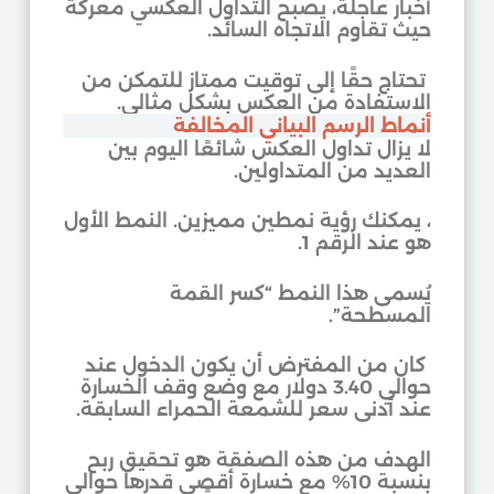
أخبار عاجلة، يصبح التداول العكسي معركة
حيث تقاوم الاتجاه السائد.
تحتاج حقًا إلى توقيت ممتاز للتمكن من
الاستفادة من العكس بشكل مثالي.
أنماط الرسم البياني المخالفة
لا يزال تداول العكس شائعًا اليوم بين
العديد من المتداولين.
، يمكنك رؤية نمطين مميزين. النمط الأول
هو عند الرقم 1.
يُسمى هذا النمط “كسر القمة
المسطحة”.
كان من المفترض أن يكون الدخول عند
حوالي 3.40 دولار مع وضع وقف الخسارة
عند أدنى سعر للشمعة الحمراء السابقة.
الهدف من هذه الصفقة هو تحقيق ربح
بنسبة 10% مع خسارة أقصى قدرها حوالي