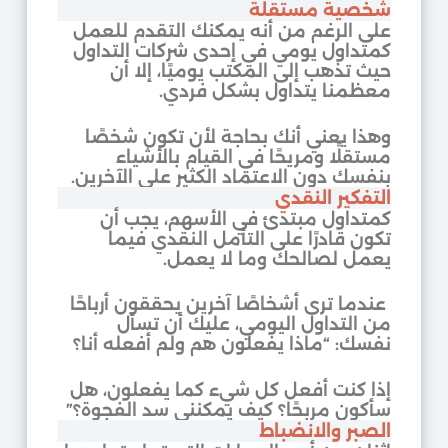
شخصية مستقلة
على الرغم من أنه يمكنك التقدم للعمل
كمتداول يومي في إحدى شركات التداول
حيث تذهب إلى المكتب يوميًا، إلا أن
معظمنا يتداول بشكل فردي.
وهذا يعني أنك بحاجة لأن تكون شخصًا
مستقلًا ومريحًا في القيام بالأشياء
بنفسك دون الاعتماد الكثير على الآخرين.
التفكير النقدي
كمتداول مبتدئ في الأسهم، يجب أن
تكون قادرًا على التأمل النقدي فيما
يعمل لصالحك وما لا يعمل.
عندما ترى أشخاصًا آخرين يحققون أرباحًا
من التداول اليومي، عليك أن تسأل
نفسك: “ماذا يفعلون هم ولم أفعله أنا؟
إذا كنت أفعل كل شيء كما يفعلون، هل
سأكون مربحًا؟ كيف يمكنني سد الفجوة؟”
الصبر والانضباط