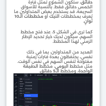
دقائق
، ستكون الشموع تمثل فترة
الخمس دقائق فقط. بالنسبة للأسواق
السريعة، قد يستخدم بعض المتداولين ما
يُعرف بمخططات
التيك
أو
مخططات الـ10
ثوانٍ
.
كما ترى في الشكل 5، عند فتح مخطط
السهم، سيكون لديك خيار تحديد الإطار
الزمني لهذا المخطط.
العديد من المتداولين، بما في ذلك
نفسي، يحتفظون بعدة فترات زمنية
مفتوحة لنفس السهم في نفس الوقت،
مثل مخطط
اليومي
، مخطط
الدقيقة
الواحدة
، ومخطط
الـ5 دقائق
.