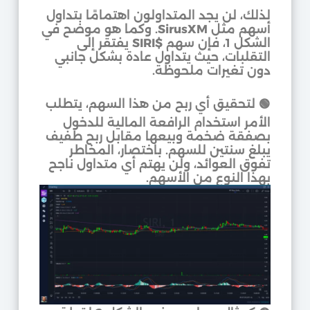
لذلك، لن يجد المتداولون اهتمامًا بتداول
أسهم مثل
SirusXM
. وكما هو موضح في
الشكل 1، فإن سهم
$SIRI
يفتقر إلى
التقلبات، حيث يتداول عادة بشكل جانبي
دون تغيرات ملحوظة.
🟢 لتحقيق أي ربح من هذا السهم، يتطلب
الأمر استخدام الرافعة المالية للدخول
بصفقة ضخمة وبيعها مقابل ربح طفيف
يبلغ سنتين للسهم. باختصار، المخاطر
تفوق العوائد، ولن يهتم أي متداول ناجح
بهذا النوع من الأسهم.