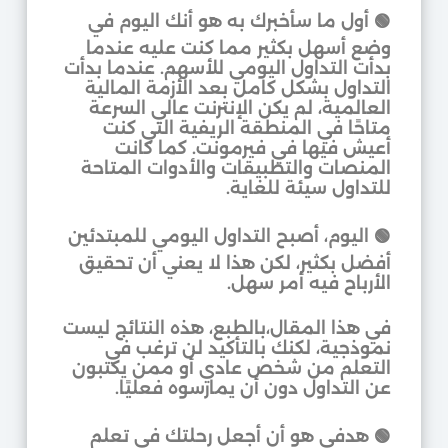
🟢 أول ما سأخبرك به هو أنك اليوم في
وضع أسهل بكثير مما كنت عليه عندما
بدأت التداول اليومي للأسهم. عندما بدأت
التداول بشكل كامل بعد الأزمة المالية
العالمية، لم يكن الإنترنت عالي السرعة
متاحًا في المنطقة الريفية التي كنت
أعيش فيها في فيرمونت. كما كانت
المنصات والتطبيقات والأدوات المتاحة
للتداول سيئة للغاية.
🟢 اليوم، أصبح التداول اليومي للمبتدئين
أفضل بكثير، لكن هذا لا يعني أن تحقيق
الأرباح فيه أمر سهل.
في هذا المقال،بالطبع، هذه النتائج ليست
نموذجية، لكنك بالتأكيد لن ترغب في
التعلم من شخص عادي أو ممن يكتبون
عن التداول دون أن يمارسوه فعليًا.
🟢 هدفي هو أن أجعل رحلتك في تعلم