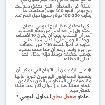
السنة، فإن المتداول الذي يحقق متوسط
ربح يومي قدره
400 دولار
سيكسب ما
يقارب
100,000 دولار
سنويًا قبل الضرائب.
لكن لتحقيق هذا الربح اليومي، يحتاج
المتداول إلى حد أدنى من حجم الحساب.
أقدر أن الحساب يجب أن يكون
10 أضعاف
الهدف اليومي
على الأقل، مما يعني
استهداف نمو بنسبة
10%
من الحساب
في يوم واحد. ورغم أن هذا هدف طموح
يصعب تحقيقه يوميًا، فإنه يمثل الحد
الأدنى المطلوب.
🟢 على الرغم من أن الأرباح التي يمكن أن
يحققها المتداولون اليوميون كبيرة، فإنها
مقتصرة على المتداولين الذين يحققون
النجاح فعليًا. هنا يبرز سؤال أكبر يجب علينا
التفكير فيه.
ماهو
معدل نجاح
التداول اليومي ؟