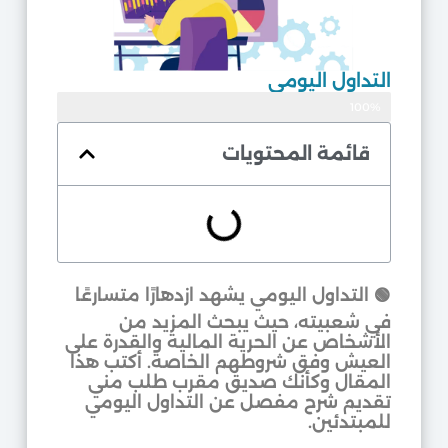
التداول اليومي
100%
موثوق
قائمة المحتويات
🟢 التداول اليومي يشهد ازدهارًا متسارعًا
في شعبيته، حيث يبحث المزيد من
الأشخاص عن الحرية المالية والقدرة على
العيش وفق شروطهم الخاصة. أكتب هذا
المقال وكأنك صديق مقرب طلب مني
تقديم شرح مفصل عن التداول اليومي
للمبتدئين.