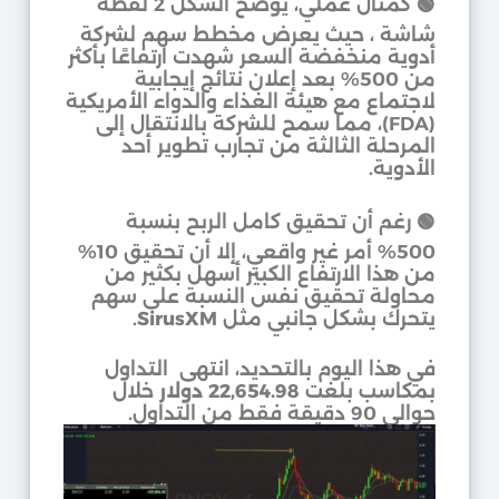
🟢 كمثال عملي، يوضح الشكل 2 لقطة
شاشة ، حيث يعرض مخطط سهم لشركة
أدوية منخفضة السعر شهدت ارتفاعًا بأكثر
من 500% بعد إعلان نتائج إيجابية
لاجتماع مع هيئة الغذاء والدواء الأمريكية
(FDA)، مما سمح للشركة بالانتقال إلى
المرحلة الثالثة من تجارب تطوير أحد
الأدوية.
🟢 رغم أن تحقيق كامل الربح بنسبة
500% أمر غير واقعي، إلا أن تحقيق 10%
من هذا الارتفاع الكبير أسهل بكثير من
محاولة تحقيق نفس النسبة على سهم
يتحرك بشكل جانبي مثل
SirusXM
.
في هذا اليوم بالتحديد، انتهى التداول
بمكاسب بلغت
22,654.98 دولار
خلال
حوالي 90 دقيقة فقط من التداول.