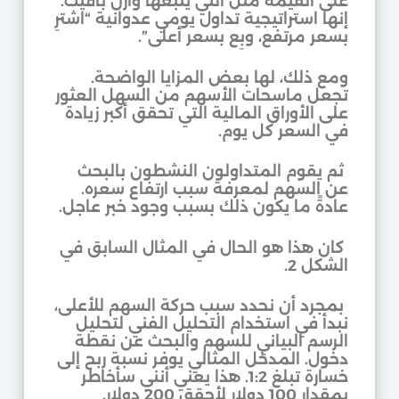
على القيمة مثل التي يتبعها وارن بافيت.
إنها استراتيجية تداول يومي عدوانية “اشترِ
بسعر مرتفع، وبِع بسعر أعلى”.
ومع ذلك، لها بعض المزايا الواضحة.
تجعل ماسحات الأسهم من السهل العثور
على الأوراق المالية التي تحقق أكبر زيادة
في السعر كل يوم.
ثم يقوم المتداولون النشطون بالبحث
عن السهم لمعرفة سبب ارتفاع سعره.
عادةً ما يكون ذلك بسبب وجود خبر عاجل.
كان هذا هو الحال في المثال السابق في
الشكل 2.
بمجرد أن نحدد سبب حركة السهم للأعلى،
نبدأ في استخدام التحليل الفني لتحليل
الرسم البياني للسهم والبحث عن نقطة
دخول. المدخل المثالي يوفر نسبة ربح إلى
خسارة تبلغ 1:2. هذا يعني أنني سأخاطر
بمقدار 100 دولار لأحقق 200 دولار.