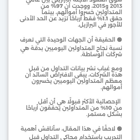
2013 و2015، ووجدت أن
97%
من
المتداولين خسروا أموالهم، بينما
حقق
1.1%
فقط أرباحًا تزيد عن الحد الأدنى
للأجور في البرازيل.
🟢 الحقيقة أن الجهات الوحيدة التي تعرف
نسبة نجاح المتداولين اليوميين بدقة هي
شركات الوساطة.
ومع غياب نشر بيانات التداول من قبل
هذه الشركات، يبقى الافتراض السائد أن
معظم المتداولين اليوميين يخسرون
أموالهم.
الإحصائية الأكثر قبولًا هي أن أقل
من
10%
من المتداولين يحققون أرباحًا
بشكل مستمر.
🟢 لاحقًا في هذا المقال، سأناقش أهمية
التدريب باستخدام محاكي التداول قبل