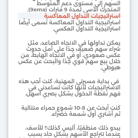
السهم إلى مستوى دعم المتوسط
المتحرك الأسي لمدة 9 فترات (9ema).
استراتيجيات التداول المعاكسة
استراتيجية التداول المعاكسة تُسمى أيضًا
استراتيجية التداول العكسي.
يمكن تداولها في الاتجاه الصاعد، مثل
شراء سهم ضعيف جدًا على أمل حدوث
عكس صعودي، أو في الاتجاه الهابط، من
خلال بيع سهم قوي جدًا والبحث عن عكس
هبوطي.
في بداية مسيرتي المهنية، كنت أحب هذه
الاستراتيجيات لأنها كانت تساعدني في
فهم نقطة الدخول بشكل بصري أسهل.
كنت أبحث عن 8-10 شموع حمراء متتالية
ثم أشتري أول شمعة خضراء.
يبدو ذلك منطقيًا، أليس كذلك؟ للأسف،
عندما تتراجع الأسهم بشكل حاد بسبب