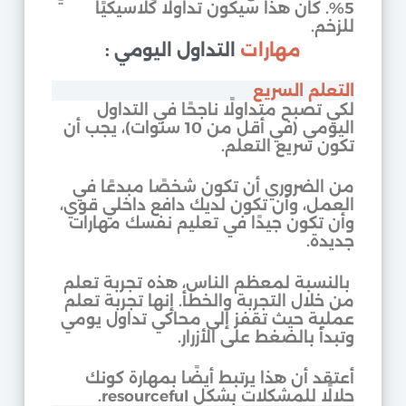
5%. كان هذا سيكون تداولًا كلاسيكيًا
للزخم.
مهارات
التداول اليومي :
التعلم السريع
لكي تصبح متداولًا ناجحًا في التداول
اليومي (في أقل من 10 سنوات)، يجب أن
تكون سريع التعلم.
من الضروري أن تكون شخصًا مبدعًا في
العمل، وأن تكون لديك دافع داخلي قوي،
وأن تكون جيدًا في تعليم نفسك مهارات
جديدة.
بالنسبة لمعظم الناس، هذه تجربة تعلم
من خلال التجربة والخطأ. إنها تجربة تعلم
عملية حيث تقفز إلى محاكي تداول يومي
وتبدأ بالضغط على الأزرار.
أعتقد أن هذا يرتبط أيضًا بمهارة كونك
حلالًا للمشكلات بشكل resourceful.