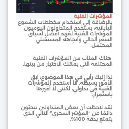
المؤشرات الفنية
بالإضافة إلى استخدام مخططات الشموع
اليابانية، يستخدم المتداولون اليوميون
المؤشرات الفنية لفهم أفضل لسياق
السعر الحالي واتجاهه المستقبلي
المحتمل.
هناك المئات من المؤشرات الفنية
المختلفة التي يمكنك الاختيار من بينها.
لذا إليك رأيي في هذا الموضوع: ابقِ
الأمور بسيطة. أنا أستخدم المؤشرات
الفنية في تداولي، لكنني لا أغيرها
باستمرار.
لقد لاحظت أن بعض المتداولين يبحثون
دائمًا عن “المؤشر السحري” التالي الذي
يتمتع بدقة 100%.