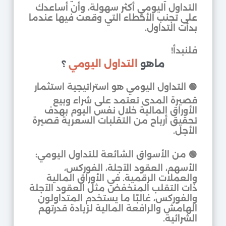
التداول اليومي أكثر سهولة، وأن أساعدك
على تجنب الأخطاء التي وقعت فيها عندما
بدأت التداول.
فلنبدأ!
ماهو
التداول اليومي
؟
🟢 التداول اليومي هو استراتيجية استثمار
قصيرة المدى تعتمد على شراء وبيع
الأوراق المالية خلال نفس اليوم بهدف
تحقيق أرباح من التقلبات السعرية قصيرة
الأجل.
🟢 من الأسواق الشائعة للتداول اليومي:
الأسهم، العقود الآجلة، الفوركس،
والعملات الرقمية. في الأوراق المالية
ذات التقلب المنخفض مثل العقود الآجلة
والفوركس، غالبًا ما يستخدم المتداولون
الهامش والرافعة المالية لزيادة قدرتهم
الشرائية.