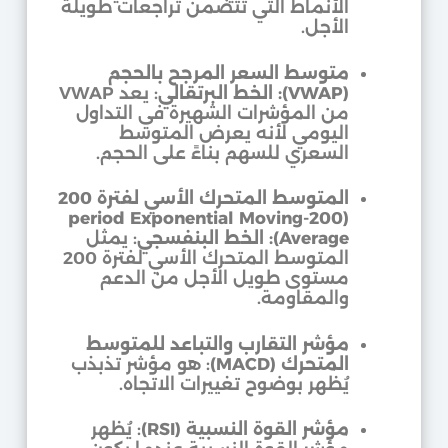
الأنماط التي تتضمن تراجعات طويلة
الأجل.
متوسط السعر المرجح بالحجم
(VWAP): الخط البرتقالي
: يعد VWAP
من المؤشرات الشهيرة في التداول
اليومي لأنه يعرض المتوسط
السعري للسهم بناءً على الحجم.
المتوسط المتحرك الأسي لفترة 200
(200-period Exponential Moving
Average): الخط البنفسجي
: يمثل
المتوسط المتحرك الأسي لفترة 200
مستوى طويل الأجل من الدعم
والمقاومة.
مؤشر التقارب والتباعد للمتوسط
المتحرك (MACD)
: هو مؤشر تذبذب
يُظهر بوضوح تغييرات الاتجاه.
مؤشر القوة النسبية (RSI)
: يُظهر