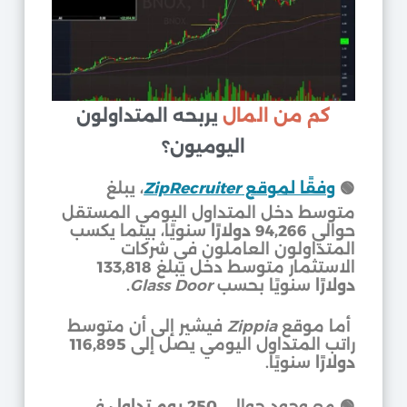
كم من المال
يربحه المتداولون
اليوميون؟
🟢
وفقًا لموقع
ZipRecruiter
، يبلغ
متوسط دخل المتداول اليومي المستقل
حوالي
94,266 دولارًا
سنويًا، بينما يكسب
المتداولون العاملون في شركات
الاستثمار متوسط دخل يبلغ
133,818
دولارًا
سنويًا بحسب
Glass Door
.
أما موقع
Zippia
فيشير إلى أن متوسط
راتب المتداول اليومي يصل إلى
116,895
دولارًا
سنويًا.
🟢 مع وجود حوالي
250 يوم تداول
في