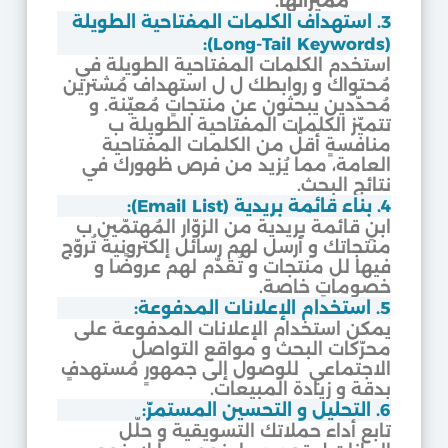
مميزاتها.
3. استهداف الكلمات المفتاحية الطويلة
(Long-Tail Keywords):
استخدم الكلمات المفتاحية الطويلة في
مُحتواك و روابطك ل ل استهداف مُشترين
مُحدّدين يبحثون عن منتجاتٍ مُعيّنة. و
تتميّز الكلمات المفتاحية الطويلة ب
منافسةٍ أقلّ من الكلمات المفتاحية
العامة، مما يُزيد من فرص ظهورك في
نتائج البحث.
4. بناء قائمة بريدية (Email List):
ابنِ قائمة بريدية من الزوّار المُهتمّين ب
منتجاتك و أرسل لهم رسائل إلكترونية تُروّج
فيها لل منتجات و تُقدّم لهم عروضًا و
خصوماتٍ خاصة.
5. استخدام الإعلانات المدفوعة:
يمكن استخدام الإعلانات المدفوعة على
محرّكات البحث و مواقع التواصل
الاجتماعي للوصول إلى جمهورٍ مُستهدفٍ
بدقة و زيادة المبيعات.
6. التحليل و التحسين المستمرّ:
تابع أداء حملاتك التسويقية و حلّل