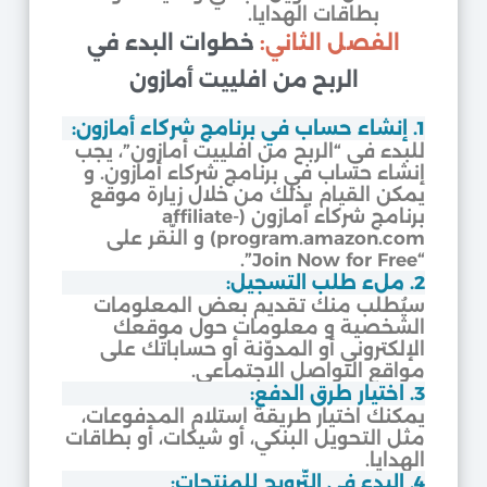
بطاقات الهدايا.
الفصل الثاني:
خطوات البدء في
الربح من افلييت أمازون
1. إنشاء حساب في برنامج شركاء أمازون:
للبدء في “الربح من افلييت أمازون”، يجب
إنشاء حساب في برنامج شركاء أمازون. و
يمكن القيام بذلك من خلال زيارة موقع
برنامج شركاء أمازون (affiliate-
program.amazon.com) و النّقر على
“Join Now for Free”.
2. ملء طلب التسجيل:
سيُطلب منك تقديم بعض المعلومات
الشخصية و معلومات حول موقعك
الإلكتروني أو المدوّنة أو حساباتك على
مواقع التواصل الاجتماعي.
3. اختيار طرق الدفع:
يمكنك اختيار طريقة استلام المدفوعات،
مثل التحويل البنكي، أو شيكات، أو بطاقات
الهدايا.
4. البدء في التّرويج للمنتجات: