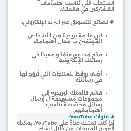
المنتجات التي تُناسب اهتمامات
المُشتركين في قائمتك.
🔶 نصائح للتسويق عبر البريد الإلكتروني:
ابنِ قائمة بريدية من الأشخاص
المُهتمّين ب مجال اهتمامك.
قدّم مُحتوىً قيّمًا و مفيدًا في
رسائلك الإلكترونية.
أضِف روابطَ للمنتجات التي تُروّج لها
في رسائلك.
قسّم قائمتك البريدية إلى
مجموعاتٍ مُستهدفة ل إرسال
رسائل مُخصّصة تُناسب
اهتماماتهم.
4. قنوات YouTube:
إذا كنت تمتلك قناةً على YouTube، يمكنك
التّرويج للمنتجات من خلال إنشاء