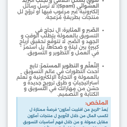
سوّق بشكلٍ أخلاقيّ و تجنّب البريد
العشوائي (Spam):
لا تُرسل رسائل
إلكترونية غير مرغوب فيها أو تُروّج لل
منتجات بطريقةٍ مُزعجة.
الصّبر و المثابرة:
ال نجاح في
التسويق بالعمولة يتطلّب الوقت و
الجهد و الصّبر. لا تتوقّع تحقيق أرباحٍ
كبيرةٍ بين ليلةٍ و ضحاها، بل استمرّ
في العمل و التطوير و التّسويق.
التّعلّم و التطوير المستمرّ:
تابع
أحدث التطورات في عالم التسويق
بالعمولة و التجارة الإلكترونية و تعلّم
استراتيجياتٍ و طرق ترويجٍ جديدة و
حسّن من مهاراتك في التّسويق و
الكتابة و التّصميم.
الملخص:
يُعدّ "الربح من افلييت أمازون" فرصةً ممتازة ل
لكسب المال من خلال التّرويج ل منتجات أمازون
مقابل عمولة. و من خلال فهم أساسيات التسويق