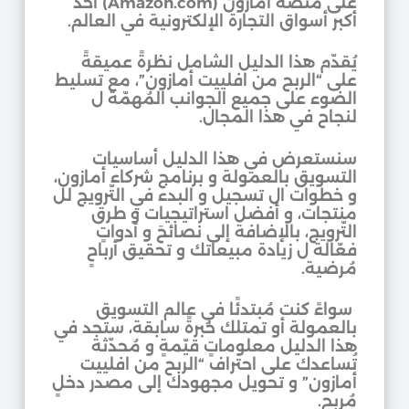
على منصّة أمازون (Amazon.com) أحد
أكبر أسواق التجارة الإلكترونية في العالم.
يُقدّم هذا الدليل الشامل نظرةً عميقةً
على “الربح من افلييت أمازون”، مع تسليط
الضوء على جميع الجوانب المُهمّة ل
لنجاح في هذا المجال.
سنستعرض في هذا الدليل أساسيات
التسويق بالعمولة و برنامج شركاء أمازون،
و خطوات ال تسجيل و البدء في التّرويج لل
منتجات، و أفضل استراتيجيات و طرق
التّرويج، بالإضافة إلى نصائحَ و أدواتٍ
فعّالة ل زيادة مبيعاتك و تحقيق أرباحٍ
مُرضية.
سواءً كنت مُبتدئًا في عالم التسويق
بالعمولة أو تمتلك خبرةً سابقة، ستجد في
هذا الدليل معلوماتٍ قيّمةٍ و مُحدّثة
تُساعدك على احتراف “الربح من افلييت
أمازون” و تحويل مجهودك إلى مصدر دخلٍ
مُربح.