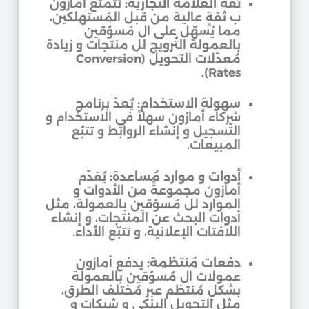
ثقة العلامة التجارية:
تتمتّع أمازون
ب ثقةٍ عالية من قبل المُستهلكين،
مما يُسهّل على ال مُسوّقين
بالعمولة التّرويج لل منتجات و زيادة
مُعدّلات التحويل (Conversion
Rates).
سهولة الاستخدام:
يُعدّ برنامج
شركاء أمازون سهلاً في الاستخدام و
التّسجيل و إنشاء الروابط و تتبّع
المبيعات.
أدوات و موارد مُساعدة:
يُقدّم
أمازون مجموعةً من الأدوات و
الموارد لل مُسوّقين بالعمولة، مثل
أدوات البحث عن المنتجات، و إنشاء
اللافتات الإعلانية، و تتبّع الأداء.
دفعات مُنتظمة:
يدفع أمازون
عمولات ال مُسوّقين بالعمولة
بشكلٍ مُنتظم عبر مُختلف الطرق،
مثل التحويل البنكي و شيكات و