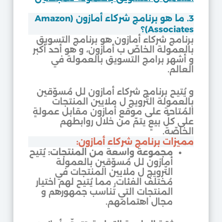
3. ما هو برنامج شركاء أمازون (Amazon
Associates)؟
برنامج شركاء أمازون هو برنامج التسويق
بالعمولة الخاصّ ب أمازون، و هو أحد أكبر
و أشهر برامج التسويق بالعمولة في
العالم.
و يُتيح برنامج شركاء أمازون لل مُسوّقين
بالعمولة التّرويج ل ملايين المنتجات
المُتاحة على موقع أمازون مقابل عمولةٍ
على كلّ بيعٍ يتمّ من خلال روابطهم
الخاصّة.
مميزات برنامج شركاء أمازون:
مجموعة واسعة من المنتجات:
يُتيح
أمازون لل مُسوّقين بالعمولة
التّرويج ل ملايين المنتجات في
مُختلف الفئات، مما يُتيح لهم اختيار
المنتجات التي تُناسب جمهورهم و
مجال اهتمامهم.