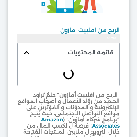
الربح من افلييت امازون
100%
موثوق
قائمة المحتويات
“
الربح من افلييت أمازون
” حلمٌ يُراود
العديد من روّاد الأعمال و أصحاب المواقع
الإلكترونية و المدوّنات و المُؤثّرين على
مواقع التواصل الاجتماعي، حيث يُتيح
“برنامج شركاء أمازون” (
Amazon
Associates
) فرصة ل لكسب المال من
خلال التّرويج ل ملايين المنتجات المُتاحة