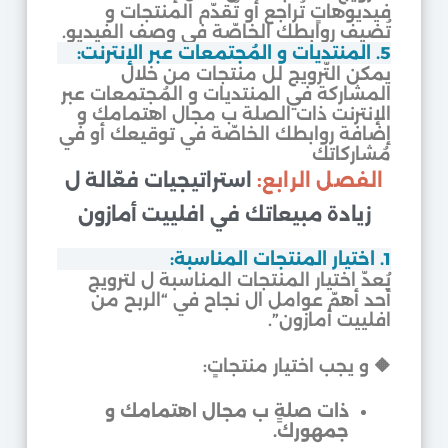
فيديوهاتٍ تُراجع أو تُقدّم المنتجات و
تُضيف روابطك الخاصّة في وصف الفيديو.
5. المنتديات و المُجتمعات عبر الإنترنت:
يمكن التّرويج لل منتجات من خلال
المشاركة في المنتديات و المُجتمعات عبر
الإنترنت ذات الصلة ب مجال اهتمامك و
إضافة روابطك الخاصّة في توقيعك أو في
مُشاركاتك
الفصل الرابع:
استراتيجيات فعّالة ل
زيادة مبيعاتك في افلييت أمازون
1. اختيار المنتجات المناسبة:
يُعدّ اختيار المنتجات المناسبة ل لترويج
أحد أهمّ عوامل ال نجاح في “الربح من
افلييت أمازون”.
🔶
و يجب اختيار منتجاتٍ:
ذات صلةٍ ب مجال اهتمامك و
جمهورك.