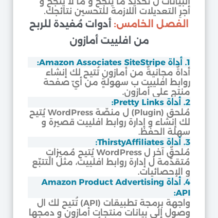
البيانات ل تحديد ما ينجح و ما لا ينجح و
أجرِ التعديلات اللازمة للتحسين نتائجك.
الفصل الخامس:
أدوات مُفيدة للربح
من افلييت أمازون
1. أداة Amazon Associates SiteStripe:
أداةٌ مجانيةٌ من أمازون تُتيح لك إنشاء
روابط افلييت ب سهولةٍ من أيّ صفحة
منتج على أمازون.
2. أداة Pretty Links:
مُلحق (Plugin) ل منصّة WordPress يُتيح
لك إنشاء و إدارة روابط افلييت قصيرة و
سهلة الحفظ.
3. أداة ThirstyAffiliates:
مُلحقٌ آخر ل WordPress يُتيح مُميزاتٍ
مُتقدّمة ل إدارة روابط افلييت، مثل التتبّع
و الإحصائيات.
4. أداة Amazon Product Advertising
API:
واجهة برمجة تطبيقات (API) تُتيح لك ال
وصول إلى بيانات منتجات أمازون و دمجها