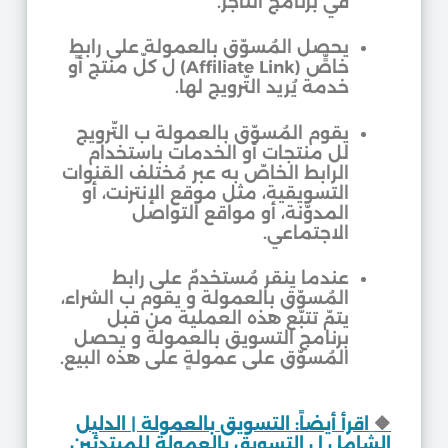
في برنامج التاجر.
يحصل المُسوّق بالعمولة على رابطٍ
خاصٍّ (Affiliate Link) ل كلّ منتج أو
خدمة يُريد التّرويج لها.
يقوم المُسوّق بالعمولة ب التّرويج
لل منتجات أو الخدمات باستخدام
الرابط الخاصّ به عبر مُختلف القنوات
التسويقية، مثل موقع الإنترنت، أو
المدوّنة، أو مواقع التواصل
الاجتماعي.
عندما ينقر مُستخدمٌ على رابط
المُسوّق بالعمولة و يقوم ب الشراء،
يتمّ تتبّع هذه العملية من قبل
برنامج التسويق بالعمولة و يحصل
المُسوّق على عمولةٍ على هذه البيع.
🔶
اقرأ أيضاً: التسويق بالعمولة | الدليل
الشامل ل التسويق بالعمولة للمبتدئين