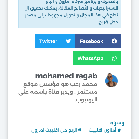
بالعمولة و برنامج شركاء أمازون و اتّباع
الاستراتيجيات و النّصائح الفعّالة، يمكنك تحقيق ال
نجاح في هذا المجال و تحويل مجهودك إلى مصدر
دخلٍ مُربح.
Twitter
Facebook
WhatsApp
mohamed ragab
محمد رجب هو مؤسس موقع
مستثمر , ويدير قناة باسمه على
اليوتيوب.​
وسوم
#
أمازون افلييت
#
الربح من افلييت امازون