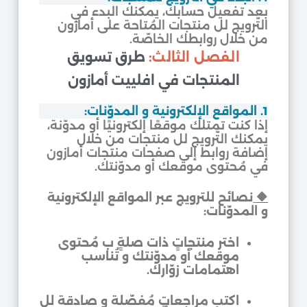
بعد تفعيل حسابك، يمكنك البدء في
التّرويج لل منتجات المُتاحة على أمازون
من خلال روابطك الخاصّة.
الفصل الثالث:
طرق تسويق
المنتجات في افلييت أمازون
1. المواقع الإلكترونية و المدوّنات:
إذا كنت تمتلك موقعًا إلكترونيًا أو مدوّنة،
يمكنك التّرويج لل منتجات من خلال
إضافة روابط إلى صفحات منتجات أمازون
في مُحتوى موقعك أو مدوّنتك.
🔶
نصائح للترويج عبر المواقع الإلكترونية
و المدوّنات:
اختر منتجاتٍ ذات صلةٍ ب مُحتوى
موقعك أو مدوّنتك و تُناسب
اهتمامات زوّارك.
اكتب مراجعاتٍ مُفصّلة و صادقة لل