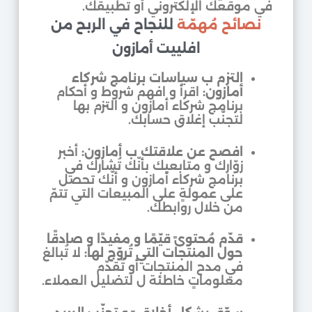
في موقعك الإلكتروني أو تطبيقك.
نصائح مُهمّة
للنجاح في الربح من
افلييت أمازون
التزم ب سياسات برنامج شركاء
أمازون:
اقرأ و افهم شروط و أحكام
برنامج شركاء أمازون و التزم بها
لتجنّب إغلاق حسابك.
افصح عن علاقتك ب أمازون:
أخبر
زوّارك و متابعيك بأنّك تُشارك في
برنامج شركاء أمازون و أنّك تحصل
على عمولةٍ على المبيعات التي تتمّ
من خلال روابطك.
قدّم مُحتوىً قيّمًا و مفيدًا و صادقًا
حول المنتجات التي تُروّج لها:
لا تُبالغ
في مدح المنتجات أو تُقدّم
معلوماتٍ خاطئة ل لتضليل العملاء.