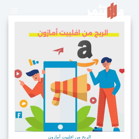
الربح من افلييت أمازون