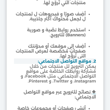
منتجات التي تُروّج لها.
أضِف صورًا و فيديوهات ل لمنتجات
ل لجعل مُحتواك أكثر جاذبية.
استخدم روابطَ نصّية و صورية
(Banners) للترويج.
أضِف إلى موقعك أو مدوّنتك
صفحاتٍ مُخصّصة لعرض المنتجات
التي تُروّج لها.
2. مواقع التواصل الاجتماعي:
يمكن التّرويج لل منتجات من خلال
مُشاركة روابطك الخاصّة على مواقع
التواصل الاجتماعي، مثل Facebook، و
Instagram، و Twitter، و Pinterest.
🔶
نصائح للترويج عبر مواقع التواصل
الاجتماعي:
أنشئ صفحاتٍ أو مجموعاتٍ خاصة