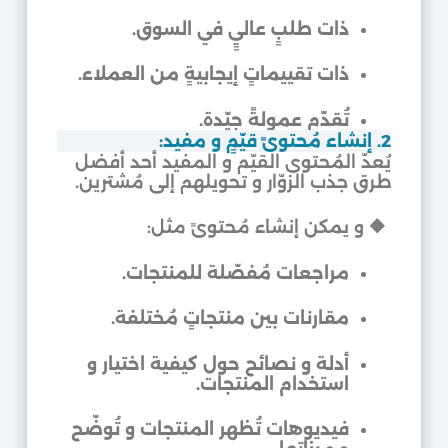
ذات طلبٍ عاليٍ في السوق.
ذات تقييماتٍ إيجابيةٍ من العملاء.
تُقدّم عمولةً جيّدة.
2. إنشاء مُحتوىً قيّمٍ و مفيد:
يُعدّ المُحتوى القيّم و المفيد أحد أفضل
طرق جذب الزوّار و تحويلهم إلى مُشترين.
🔶
و يمكن إنشاء مُحتوىً مثل:
مراجعات مُفصّلة للمنتجات.
مقارنات بين منتجاتٍ مُختلفة.
أدلة و نصائح حول كيفية اختيار و
استخدام المنتجات.
فيديوهات تُظهر المنتجات و تُوضّح