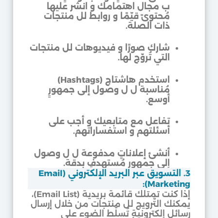
ب مجال اهتمامك و انشر عليها
مُحتوىً قيّمًا و روابط لل منتجات
ذات الصلة.
شارك صورًا و فيديوهات لل منتجات
التي تُروّج لها.
استخدم هاشتاج (Hashtags)
مُناسبة ل ل وصول إلى جمهورٍ
أوسع.
تفاعل مع متابعيك و أجب على
أسئلتهم و استفساراتهم.
أنشئ إعلاناتٍ مدفوعة ل ل وصول
إلى جمهورٍ مُستهدفٍ بدقة.
3. التسويق عبر البريد الإلكتروني (Email
Marketing):
إذا كنت تمتلك قائمة بريدية (Email List)،
يمكنك التّرويج لل منتجات من خلال إرسال
رسائل إلكترونية تُسلّط الضوء على