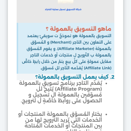
ماهو التسويق بالعمولة ؟
التسويق بالعمولة هو نموذجٌ ت سويقيّ يعتمد
على التعاون بين التاجر (Merchant) و المُسوّق
بالعمولة (Affiliate Marketer). و يقوم المُسوّق
بالعمولة ب التّرويج ل منتجات أو خدمات التاجر
مقابل عمولةٍ على كلّ بيعٍ يتمّ من خلال رابطٍ خاصٍّ
(Affiliate Link) يُقدّمه التاجر لل مُسوّق.
2. كيف يعمل التسويق بالعمولة؟
يُقدّم التاجر برنامج تسويقٍ بالعمولة
(Affiliate Program) يُتيح لل
مُسوّقين بالعمولة ال تسجيل و
الحصول على روابطَ خاصّةٍ ل لترويج.
يختار المُسوّق بالعمولة المنتجات أو
الخدمات التي يُريد التّرويج لها من
بين المنتجات أو الخدمات المُتاحة