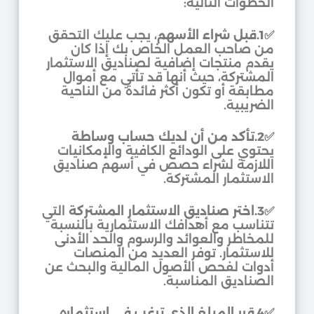
الخطوات التالية:
✅
1.قبل شراء الأسهم
، يجب عليك التحقق
من صاحب العمل الخاص بك إذا كان
يقدم منتجات إضافية لصناديق الاستثمار
المشتركة، حيث أنها قد تأتي مع أموال
مطابقة أو تكون أكثر فائدة من الناحية
الضريبية.
✅
2.تأكد من أن لديك حساب وساطة
يحتوي على الودائع الكافية والإمكانيات
اللازمة لشراء حصص في أسهم صناديق
الاستثمار المشتركة.
✅
3.اختر صناديق الاستثمار المشتركة
التي
تتناسب مع أهدافك الاستثمارية بالنسبة
للمخاطر والعوائد والرسوم والحد الأدنى
للاستثمار. توفر العديد من المنصات
أدوات لفحص الأصول المالية والبحث عن
الصناديق المناسبة.
✅
4.قرر المبلغ الذي ترغب في استثماره