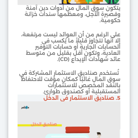
يتكون سوق المال من أدوات دين آمنة
وقصيرة الأجل، ومعظمها سندات خزانة
حكومية.
على الرغم من أن العوائد ليست مرتفعة،
إلا أنها تتجاوز قليلاً ما يُكسب في
الحسابات الجارية أو حسابات التوفير
العادية، وتكون أقل بقليل من متوسط
عائد شهادات الإيداع (CD).
تُستخدم صناديق الاستثمار المشتركة في
سوق المال غالبًا كمكان مؤقت للاحتفاظ
بالنقد المخصص للاستثمارات
المستقبلية أو كصندوق طوارئ.
5. صناديق الاستثمار في الدخل