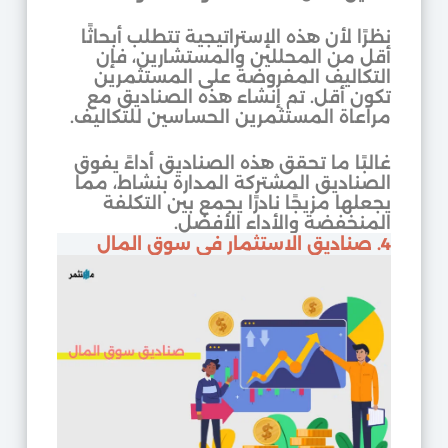
نظرًا لأن هذه الإستراتيجية تتطلب أبحاثًا
أقل من المحللين والمستشارين، فإن
التكاليف المفروضة على المستثمرين
تكون أقل. تم إنشاء هذه الصناديق مع
مراعاة المستثمرين الحساسين للتكاليف.
غالبًا ما تحقق هذه الصناديق أداءً يفوق
الصناديق المشتركة المدارة بنشاط، مما
يجعلها مزيجًا نادرًا يجمع بين التكلفة
المنخفضة والأداء الأفضل.
4. صناديق الاستثمار في سوق المال