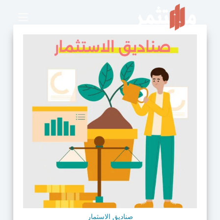
صناديق الاسثمار