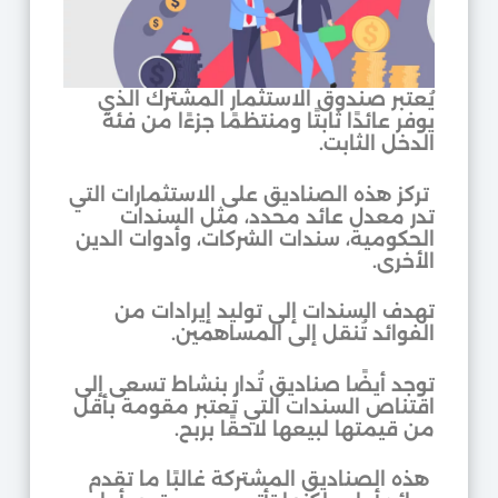
يُعتبر صندوق الاستثمار المشترك الذي
يوفر عائدًا ثابتًا ومنتظمًا جزءًا من فئة
الدخل الثابت.
تركز هذه الصناديق على الاستثمارات التي
تدر معدل عائد محدد، مثل السندات
الحكومية، سندات الشركات، وأدوات الدين
الأخرى.
تهدف السندات إلى توليد إيرادات من
الفوائد تُنقل إلى المساهمين.
توجد أيضًا صناديق تُدار بنشاط تسعى إلى
اقتناص السندات التي تُعتبر مقومة بأقل
من قيمتها لبيعها لاحقًا بربح.
هذه الصناديق المشتركة غالبًا ما تقدم