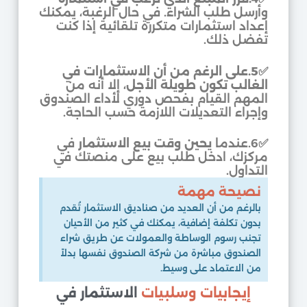
وأرسل طلب الشراء. في حال الرغبة، يمكنك
إعداد استثمارات متكررة تلقائية إذا كنت
تفضل ذلك.
✅
5.على الرغم من أن الاستثمارات في
الغالب تكون طويلة الأجل
، إلا أنه من
المهم القيام بفحص دوري لأداء الصندوق
وإجراء التعديلات اللازمة حسب الحاجة.
✅
6.عندما
يحين وقت بيع الاستثمار
في
مركزك، ادخل طلب بيع على منصتك في
التداول.
نصيحة مهمة
بالرغم من أن العديد من صناديق الاستثمار تُقدم
بدون تكلفة إضافية، يمكنك في كثير من الأحيان
تجنب رسوم الوساطة والعمولات عن طريق شراء
الصندوق مباشرة من شركة الصندوق نفسها بدلاً
من الاعتماد على وسيط.
إيجابيات وسلبيات
الاستثمار في