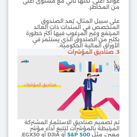
عوائد أعلى، لكنها تأتي مع مستوى أعلى
من المخاطر.
على سبيل المثال، يُعد الصندوق
المتخصص في السندات ذات العائد
المرتفع وغير المرغوب فيها أكثر خطورة
بكثير من الصندوق الذي يستثمر في
الأوراق المالية الحكومية.
3. صناديق المؤشرات
تم تصميم صناديق الاستثمار المشتركة
المرتبطة بالمؤشرات لتتبع أداء مؤشر
معين، مثل
S&P 500
أو DJIA أو EGX30.