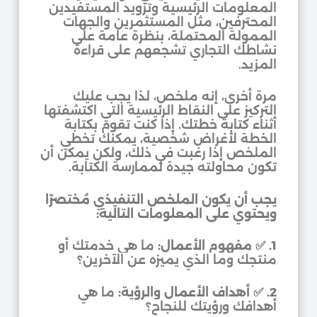
المعلومات الرئيسية وتزويد المستفيدين
المحترفين، مثل المستثمرين والجهات
الممولة المحتملة، بنظرة عامة على
نشاطك التجاري تشجعهم على قراءة
المزيد.
مرة أخرى، إنه ملخص، لذا يجب عليك
التركيز على النقاط الرئيسية التي اكتشفتها
أثناء كتابة خطتك. إذا كنت تقوم بكتابة
الخطة لأغراض شخصية، يمكنك تخطي
الملخص إذا رغبت في ذلك، ولكن يمكن أن
تكون محاولته جيدة لممارسة الكتابة.
يجب أن يكون الملخص التنفيذي مُختصرًا
ويحتوي على المعلومات التالية:
1.
✅
مفهوم الأعمال:
ما هي خدمتك أو
منتجك وما الذي يميزه عن الآخرين؟
2.
✅
أهداف الأعمال والرؤية:
ما هي
أهدافك ورؤيتك للنجاح؟