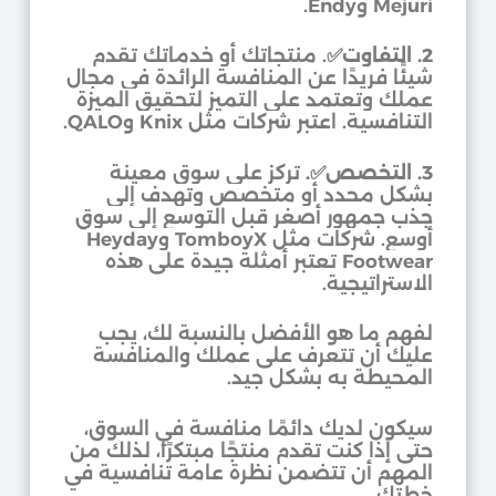
Mejuri وEndy.
2. التفاوت
✅
. منتجاتك أو خدماتك تقدم
شيئًا فريدًا عن المنافسة الرائدة في مجال
عملك وتعتمد على التميز لتحقيق الميزة
التنافسية. اعتبر شركات مثل Knix وQALO.
3. التخصص
✅
.
تركز على سوق معينة
بشكل محدد أو متخصص وتهدف إلى
جذب جمهور أصغر قبل التوسع إلى سوق
أوسع. شركات مثل TomboyX وHeyday
Footwear تعتبر أمثلة جيدة على هذه
الاستراتيجية.
لفهم ما هو الأفضل بالنسبة لك، يجب
عليك أن تتعرف على عملك والمنافسة
المحيطة به بشكل جيد.
سيكون لديك دائمًا منافسة في السوق،
حتى إذا كنت تقدم منتجًا مبتكرًا، لذلك من
المهم أن تتضمن نظرة عامة تنافسية في
خطتك.