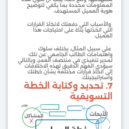
المعلومات محددة بما يكفي لتوضيح
هوية العميل المستهدف.
والأسباب التي دفعتك لاتخاذ القرارات
التي اتخذتها بناءً على احتياجات هذا
العميل.
على سبيل المثال، يختلف سلوك
واهتمامات الطالب الجامعي عن تلك
لمدير تنفيذي في منتصف العمر، وبالتالي
سيؤدي الفهم الدقيق لهذه الاختلافات
إلى اتخاذ قرارات مختلفة بشأن خطتك
واستراتيجيتك.
7. تحديد وكتابة الخطة
التسويقية