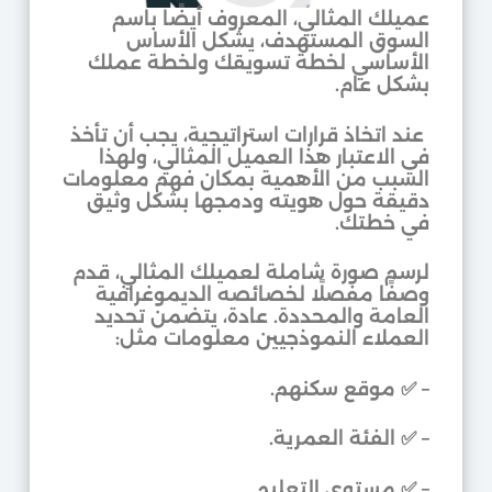
عميلك المثالي، المعروف أيضًا باسم
السوق المستهدف، يشكل الأساس
الأساسي لخطة تسويقك ولخطة عملك
بشكل عام.
عند اتخاذ قرارات استراتيجية، يجب أن تأخذ
في الاعتبار هذا العميل المثالي، ولهذا
السبب من الأهمية بمكان فهم معلومات
دقيقة حول هويته ودمجها بشكل وثيق
في خطتك.
لرسم صورة شاملة لعميلك المثالي، قدم
وصفًا مفصلًا لخصائصه الديموغرافية
العامة والمحددة. عادة، يتضمن تحديد
العملاء النموذجيين معلومات مثل:
–
✅
موقع سكنهم.
–
✅
الفئة العمرية.
–
✅
مستوى التعليم.