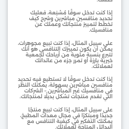
إذا كنت تدخل سوقًا مُشبَعة، فعليك
تحديد منافسين مباشرين وشرح كيف
تخطط لتمييز منتجاتك وعملك عن
منافسيك.
على سبيل المثال، إذا كنت تبيع مجوهرات،
يمكن أن يكون تمييزك التنافسي هو أنك
تتبرع بنسبة مئوية من أرباحك لجمعية
خيرية بارزة أو تمرر جزء من عائداتك
لعملائك.
إذا كنت تدخل سوقًا لا تستطيع فيه تحديد
منافسين مباشرين بسهولة، يمكنك النظر
في منافسيك غير المباشرين – الشركات
التي تقدم منتجات تشكل بديلًا لمنتجاتك.
على سبيل المثال، إذا كنت تبيع منتجًا
جديدًا ومبتكرًا في مجال معدات المطبخ،
يمكنك التفكير في كيفية التنافس مع
البدائل المتاحة لعملائك.