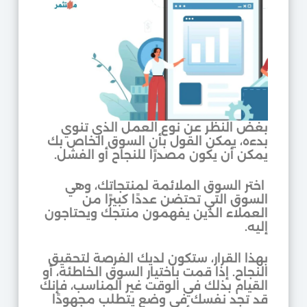
بغض النظر عن نوع العمل الذي تنوي
بدءه، يمكن القول بأن السوق الخاص بك
يمكن أن يكون مصدرًا للنجاح أو الفشل.
اختر السوق الملائمة لمنتجاتك، وهي
السوق التي تحتضن عددًا كبيرًا من
العملاء الذين يفهمون منتجك ويحتاجون
إليه.
بهذا القرار، ستكون لديك الفرصة لتحقيق
النجاح. إذا قمت باختيار السوق الخاطئة، أو
القيام بذلك في الوقت غير المناسب، فإنك
قد تجد نفسك في وضع يتطلب مجهودًا