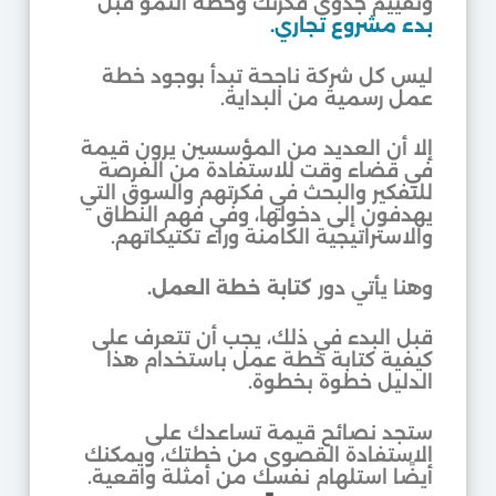
وتقييم جدوى فكرتك وخطة النمو قبل
بدء مشروع تجاري.
ليس كل شركة ناجحة تبدأ بوجود خطة
عمل رسمية من البداية.
إلا أن العديد من المؤسسين يرون قيمة
في قضاء وقت للاستفادة من الفرصة
للتفكير والبحث في فكرتهم والسوق التي
يهدفون إلى دخولها، وفي فهم النطاق
والاستراتيجية الكامنة وراء تكتيكاتهم.
وهنا يأتي دور
كتابة خطة العمل.
قبل البدء في ذلك، يجب أن تتعرف على
كيفية كتابة خطة عمل باستخدام هذا
الدليل خطوة بخطوة.
ستجد نصائح قيمة تساعدك على
الاستفادة القصوى من خطتك، ويمكنك
أيضًا استلهام نفسك من أمثلة واقعية.