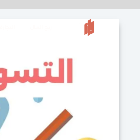
ربح المال
التجارة