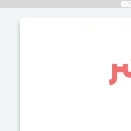
صطناعي
المدونة