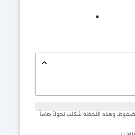
 قرص مضغوط، وهذه اللحظة شكلت تحولاً هاماً
نترنت.