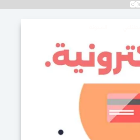
صطناعي
المدونة