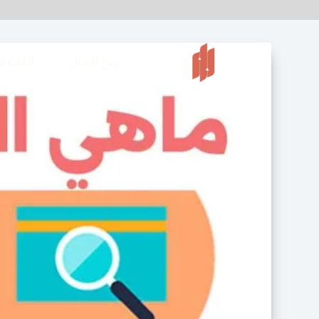
ربح المال
التجارة