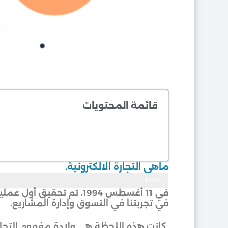
قائمة المحتويات
ماهي التجارة الالكترونية.
100%
موثوق
في 11 أغسطس 1994، تم ت
في تجربتنا في التسوق وإدارة المشاريع.
كانت هذه اللحظة هي ولادة مفهوم التجارة ع