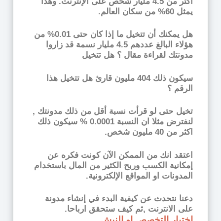
أكثر من 4.5 مليار شخص على الإنترنت. وهذا
يمثل 60% من سكان العالم.
هل يمكنك أن تتخيل ما إذا كان حتى 0.01% من
هؤلاء البالغ عددهم 4.5 مليار نسمة قد زاروا
مدونتك لقراءة مقال ؟ هل تتخيل
سيكون ذلك 404 مليون قارئ هل تتخيل هذا
الرقم ؟
تخيل حتى لو قرأت نسبة أقل من ذلك مدونتك ,
لنفترض مثلا ان النسبة 0.0001 % سيكون ذلك
اكثر من 40 مليون شخص.
اعتقد انك من الممكن الآن كونت فكره عن
إمكانية الكسب وربح الكثير من المال باستخدام
المدونات او المواقع الإلكترونية.
دعنا نتحدث عن كيفية البدء في إنشاء مدونة
على الانترنت ,ثم كيف ستحقق ارباحا.
اختيار التخصص او النيش