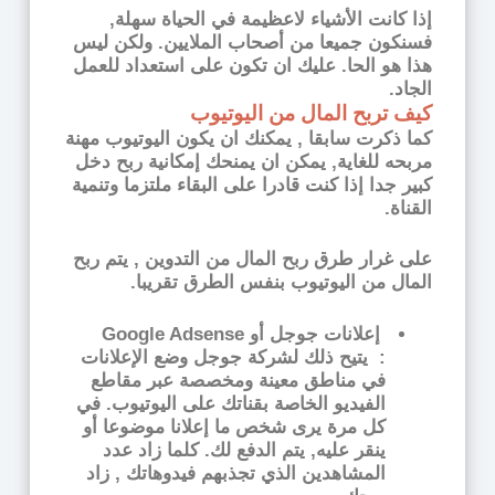
إذا كانت الأشياء لاعظيمة في الحياة سهلة,
فسنكون جميعا من أصحاب الملايين. ولكن ليس
هذا هو الحا. عليك ان تكون على استعداد للعمل
الجاد.
كيف تربح المال من اليوتيوب
كما ذكرت سابقا , يمكنك ان يكون اليوتيوب مهنة
مربحه للغاية, يمكن ان يمنحك إمكانية ربح دخل
كبير جدا إذا كنت قادرا على البقاء ملتزما وتنمية
القناة.
على غرار طرق ربح المال من التدوين , يتم ربح
المال من اليوتيوب بنفس الطرق تقريبا.
إعلانات جوجل أو Google Adsense
:
يتيح ذلك لشركة جوجل وضع الإعلانات
في مناطق معينة ومخصصة عبر مقاطع
الفيديو الخاصة بقناتك على اليوتيوب. في
كل مرة يرى شخص ما إعلانا موضوعا أو
ينقر عليه, يتم الدفع لك. كلما زاد عدد
المشاهدين الذي تجذبهم فيدوهاتك , زاد