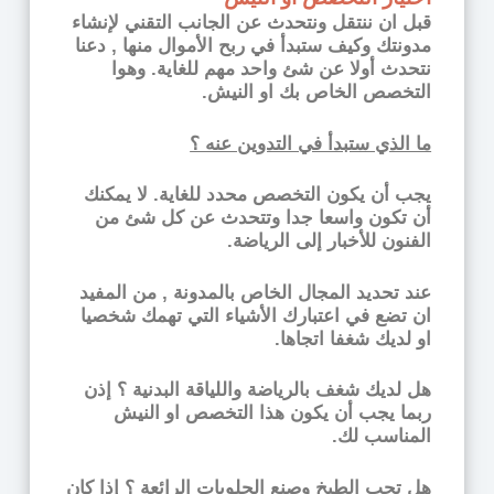
قبل ان ننتقل ونتحدث عن الجانب التقني لإنشاء
مدونتك وكيف ستبدأ في ربح الأموال منها , دعنا
نتحدث أولا عن شئ واحد مهم للغاية. وهوا
التخصص الخاص بك او النيش.
ما الذي ستبدأ في التدوين عنه ؟
يجب أن يكون التخصص محدد للغاية. لا يمكنك
أن تكون واسعا جدا وتتحدث عن كل شئ من
الفنون للأخبار إلى الرياضة.
عند تحديد المجال الخاص بالمدونة , من المفيد
ان تضع في اعتبارك الأشياء التي تهمك شخصيا
او لديك شغفا اتجاها.
هل لديك شغف بالرياضة واللياقة البدنية ؟ إذن
ربما يجب أن يكون هذا التخصص او النيش
المناسب لك.
هل تحب الطبخ وصنع الحلويات الرائعة ؟ إذا كان