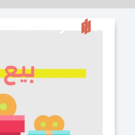
ربح المال
التجارة