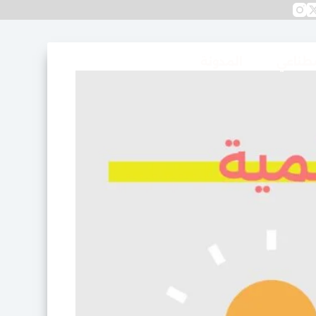
صطناعي
المدونة